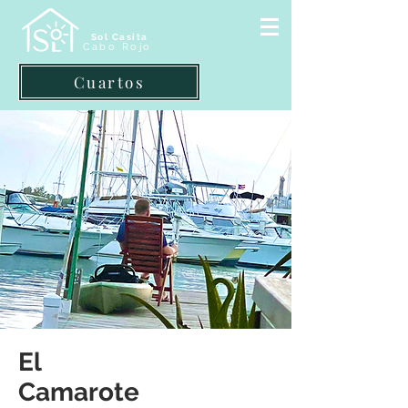
Sol Casita
Cabo Rojo
Cuartos
El
Camarote